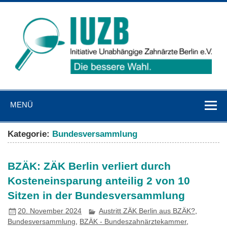
Zum
Inhalt
springen
IUZB
Initiative Unabhängige Zahnärzte Berlin e. V.
MENÜ
Kategorie:
Bundesversammlung
BZÄK: ZÄK Berlin verliert durch
Kosteneinsparung anteilig 2 von 10
Sitzen in der Bundesversammlung
20. November 2024
Austritt ZÄK Berlin aus BZÄK?
,
Bundesversammlung
,
BZÄK - Bundeszahnärztekammer
,