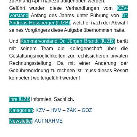
zu Anfang April nahezu aufgehoben werden.
Geführt wurden diese Verhandlungen vom
KZV-
Vorstand
Anfang des Jahres unter Führung von
Dr.
Andreas Hessberger (IUZB)
, welcher nach der Abwahl
seines Vorgängers diese Aufgabe übernommen hatte.
Und
Kammervorstand Dr. Jürgen Brandt (IUZB)
berät
mit seinem Team die Kollegenschaft über die
Gestaltungsmöglichkeiten zur rechtssicheren privaten
Rechnungsstellung. Da mit einer Änderung der
Gebührenordnung zu rechnen ist, muss dieses Resort
kompetent weitergeführt werden!
Ihre IUZB
informiert. Sachlich.
Kategorien
:
KZV
–
HVM
–
ZÄK
–
GOZ
Newsletter
:
AUFNAHME