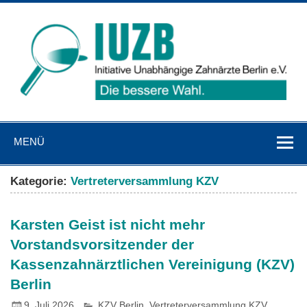
Zum
Inhalt
springen
IUZB
Initiative Unabhängige Zahnärzte Berlin e. V.
MENÜ
Kategorie:
Vertreterversammlung KZV
Karsten Geist ist nicht mehr
Vorstandsvorsitzender der
Kassenzahnärztlichen Vereinigung (KZV)
Berlin
9. Juli 2026
KZV Berlin
,
Vertreterversammlung KZV
,