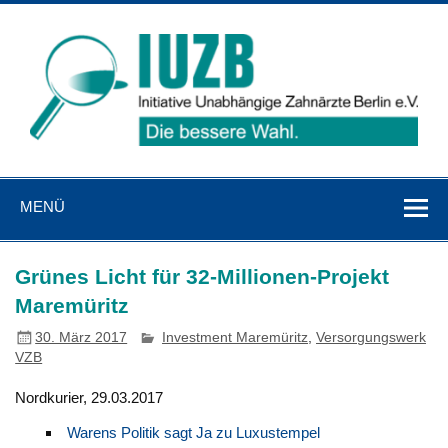
Zum
Inhalt
springen
IUZB
Initiative Unabhängige Zahnärzte Berlin e. V.
MENÜ
Grünes Licht für 32-Millionen-Projekt
Maremüritz
30. März 2017
Investment Maremüritz
,
Versorgungswerk
VZB
Nordkurier, 29.03.2017
Warens Politik sagt Ja zu Luxustempel